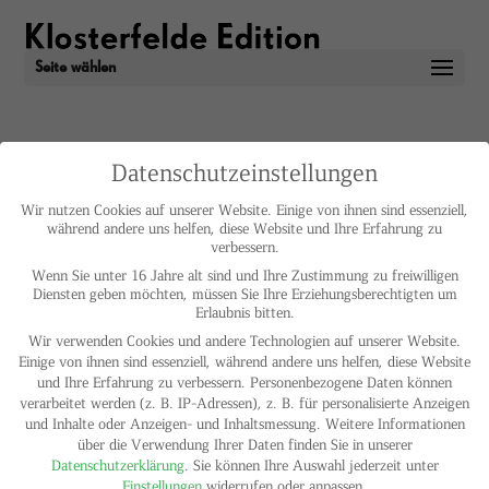
Seite wählen
Datenschutzeinstellungen
Keine Ergebnisse gefunden
Wir nutzen Cookies auf unserer Website. Einige von ihnen sind essenziell,
Die angefragte Seite konnte nicht gefunden werden. Verfeinern
während andere uns helfen, diese Website und Ihre Erfahrung zu
Sie Ihre Suche oder verwenden Sie die Navigation oben, um den
verbessern.
Beitrag zu finden.
Wenn Sie unter 16 Jahre alt sind und Ihre Zustimmung zu freiwilligen
Diensten geben möchten, müssen Sie Ihre Erziehungsberechtigten um
IMPRESSUM
KONTAKT
DE
EN
Erlaubnis bitten.
Wir verwenden Cookies und andere Technologien auf unserer Website.
Einige von ihnen sind essenziell, während andere uns helfen, diese Website
und Ihre Erfahrung zu verbessern.
Personenbezogene Daten können
verarbeitet werden (z. B. IP-Adressen), z. B. für personalisierte Anzeigen
und Inhalte oder Anzeigen- und Inhaltsmessung.
Weitere Informationen
über die Verwendung Ihrer Daten finden Sie in unserer
Datenschutzerklärung
.
Sie können Ihre Auswahl jederzeit unter
Einstellungen
widerrufen oder anpassen.