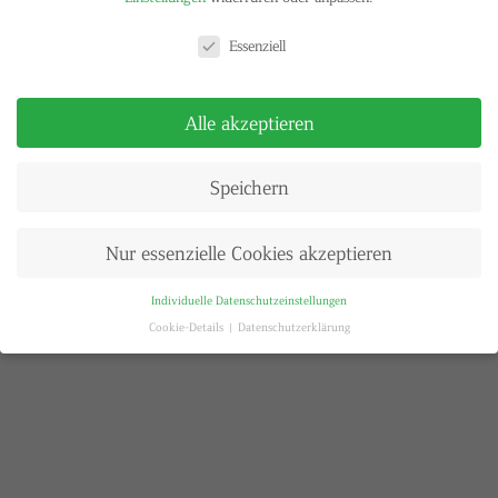
Datenschutzeinstellungen
Essenziell
Alle akzeptieren
Speichern
Nur essenzielle Cookies akzeptieren
Individuelle Datenschutzeinstellungen
Cookie-Details
Datenschutzerklärung
Datenschutzeinstellungen
Wenn Sie unter 16 Jahre alt sind und Ihre Zustimmung zu freiwilligen
Diensten geben möchten, müssen Sie Ihre Erziehungsberechtigten um
Erlaubnis bitten.
Wir verwenden Cookies und andere Technologien auf unserer Website.
Einige von ihnen sind essenziell, während andere uns helfen, diese Website
und Ihre Erfahrung zu verbessern.
Personenbezogene Daten können