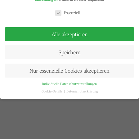
Datenschutzeinstellungen
Essenziell
Alle akzeptieren
Speichern
Nur essenzielle Cookies akzeptieren
Individuelle Datenschutzeinstellungen
Cookie-Details
Datenschutzerklärung
Datenschutzeinstellungen
Wenn Sie unter 16 Jahre alt sind und Ihre Zustimmung zu freiwilligen
Diensten geben möchten, müssen Sie Ihre Erziehungsberechtigten um
Erlaubnis bitten.
Wir verwenden Cookies und andere Technologien auf unserer Website.
Einige von ihnen sind essenziell, während andere uns helfen, diese Website
und Ihre Erfahrung zu verbessern.
Personenbezogene Daten können