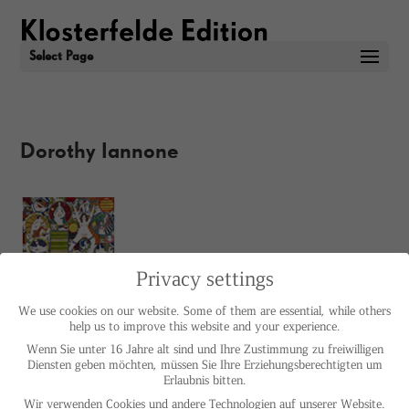
Select Page
Dorothy Iannone
Privacy settings
IMPRINT
PRIVACY POLICY
We use cookies on our website. Some of them are essential, while others
© HELGA MARIA KLOSTERFELDE | ALL RIGHTS RESERVED
help us to improve this website and your experience.
Wenn Sie unter 16 Jahre alt sind und Ihre Zustimmung zu freiwilligen
Diensten geben möchten, müssen Sie Ihre Erziehungsberechtigten um
Erlaubnis bitten.
Wir verwenden Cookies und andere Technologien auf unserer Website.