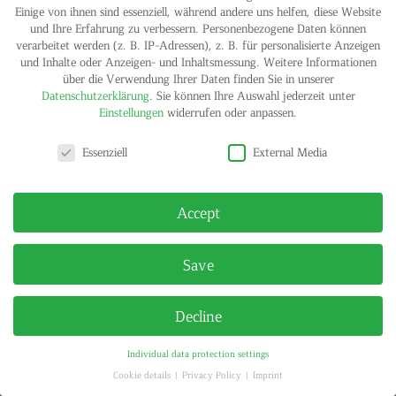
81,5 x 118,9 cm
Einige von ihnen sind essenziell, während andere uns helfen, diese Website
Folded, stamped and numbered
und Ihre Erfahrung zu verbessern.
Personenbezogene Daten können
Edition of 200
verarbeitet werden (z. B. IP-Adressen), z. B. für personalisierte Anzeigen
All profits will be donated to the Thai Red Cross
und Inhalte oder Anzeigen- und Inhaltsmessung.
Weitere Informationen
über die Verwendung Ihrer Daten finden Sie in unserer
Contact gallery
Shop
Datenschutzerklärung
.
Sie können Ihre Auswahl jederzeit unter
Einstellungen
widerrufen oder anpassen.
Privacy settings
Essenziell
External Media
IMPRINT
PRIVACY POLICY
© HELGA MARIA KLOSTERFELDE | ALL RIGHTS RESERVED
Accept
Save
Decline
Individual data protection settings
Cookie details
Privacy Policy
Imprint
Privacy settings