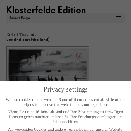
Select Page
Rirkrit Tiravanija
untitled 2011 (thailand)
Privacy settings
We use cookies on our website. Some of them are essential, while others
help us to improve this website and your experience.
Wenn Sie unter 16 Jahre alt sind und Ihre Zustimmung zu freiwilligen
Diensten geben möchten, müssen Sie Ihre Erziehungsberechtigten um
Rirkrit Tiravanija
Erlaubnis bitten.
untitled 2011 (thailand)
Color Offset print on RecyMagic 115g
Wir verwenden Cookies und andere Technologien auf unserer Website.