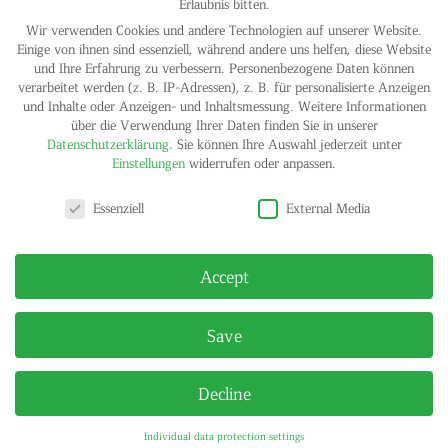
Erlaubnis bitten.
Wir verwenden Cookies und andere Technologien auf unserer Website.
Einige von ihnen sind essenziell, während andere uns helfen, diese Website
und Ihre Erfahrung zu verbessern.
Personenbezogene Daten können
verarbeitet werden (z. B. IP-Adressen), z. B. für personalisierte Anzeigen
und Inhalte oder Anzeigen- und Inhaltsmessung.
Weitere Informationen
über die Verwendung Ihrer Daten finden Sie in unserer
Datenschutzerklärung
.
Sie können Ihre Auswahl jederzeit unter
Einstellungen
widerrufen oder anpassen.
Privacy settings
Essenziell
External Media
Accept
Save
Decline
Individual data protection settings
IMPRINT
PRIVACY POLICY