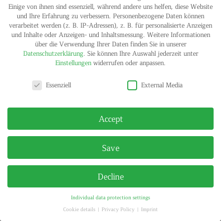
Einige von ihnen sind essenziell, während andere uns helfen, diese Website
und Ihre Erfahrung zu verbessern.
Personenbezogene Daten können
verarbeitet werden (z. B. IP-Adressen), z. B. für personalisierte Anzeigen
und Inhalte oder Anzeigen- und Inhaltsmessung.
Weitere Informationen
Dan Peterman
über die Verwendung Ihrer Daten finden Sie in unserer
Nailless Benches, 2009
Datenschutzerklärung
.
Sie können Ihre Auswahl jederzeit unter
Bench made of recycled plastic material
Einstellungen
widerrufen oder anpassen.
Each 25 x 25,5 x 14 cm
Signed and numbered certificate
Privacy settings
Essenziell
External Media
Edition of 14
Contact gallery
Accept
Save
IMPRINT
PRIVACY POLICY
© HELGA MARIA KLOSTERFELDE | ALL RIGHTS RESERVED
Decline
Individual data protection settings
Cookie details
Privacy Policy
Imprint
Privacy settings