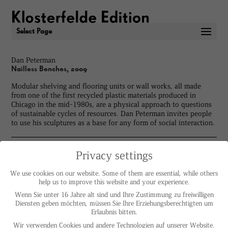
Select Page
Dan Peterman
Nailless Benches, 2009
Modular shelving and flooring units or wall works, all made
from one of the first recycled plastic materials produced in
Chicago in the mid-1980s, are a physical approach to questions
of sustainable cycles of resources. Dan Peterman invites people
to use his sculptures as a base for any form of social interaction.
Privacy settings
We use cookies on our website. Some of them are essential, while others
help us to improve this website and your experience.
Wenn Sie unter 16 Jahre alt sind und Ihre Zustimmung zu freiwilligen
Diensten geben möchten, müssen Sie Ihre Erziehungsberechtigten um
Erlaubnis bitten.
Wir verwenden Cookies und andere Technologien auf unserer Website.