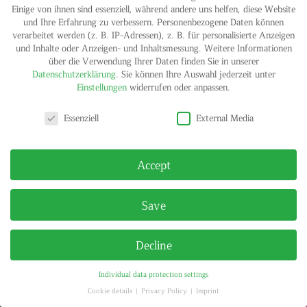
Einige von ihnen sind essenziell, während andere uns helfen, diese Website
und Ihre Erfahrung zu verbessern.
Personenbezogene Daten können
verarbeitet werden (z. B. IP-Adressen), z. B. für personalisierte Anzeigen
und Inhalte oder Anzeigen- und Inhaltsmessung.
Weitere Informationen
über die Verwendung Ihrer Daten finden Sie in unserer
Datenschutzerklärung
.
Sie können Ihre Auswahl jederzeit unter
Einstellungen
widerrufen oder anpassen.
Ulrike Heise
Untitled, 2010
Privacy settings
Earthworm, glass, formalin, water
Essenziell
External Media
21 x 12 x 8 cm
Signed and numbered certificate
Edition of 8
Accept
Published by H. M. Klosterfelde Edition
Contact gallery
Save
Decline
IMPRINT
PRIVACY POLICY
© HELGA MARIA KLOSTERFELDE | ALL RIGHTS RESERVED
Individual data protection settings
Cookie details
Privacy Policy
Imprint
Privacy settings