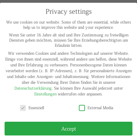
Privacy settings
We use cookies on our website. Some of them are essential, while others
help us to improve this website and your experience.
Wenn Sie unter 16 Jahre alt sind und Ihre Zustimmung zu freiwilligen
Diensten geben möchten, müssen Sie Ihre Erziehungsberechtigten um
Erlaubnis bitten.
Wir verwenden Cookies und andere Technologien auf unserer Website.
Einige von ihnen sind essenziell, während andere uns helfen, diese Website
und Ihre Erfahrung zu verbessern.
Personenbezogene Daten können
verarbeitet werden (z. B. IP-Adressen), z. B. für personalisierte Anzeigen
und Inhalte oder Anzeigen- und Inhaltsmessung.
Weitere Informationen
über die Verwendung Ihrer Daten finden Sie in unserer
Datenschutzerklärung
.
Sie können Ihre Auswahl jederzeit unter
Einstellungen
widerrufen oder anpassen.
Lawrence Weiner
Wir sind keine Enten auf dem Teich, wir sind Schiffe auf dem
Privacy settings
Essenziell
External Media
Meer, 1990
(Sculpture for Hamburg Project)
14-color silkscreen print on Bistrol cardboard 250 g
35,5 x 70,5 cm
Accept
Signed and numbered
Edition of 30