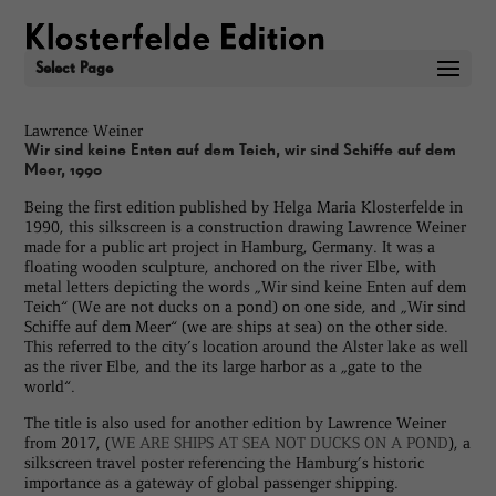
Select Page
Lawrence Weiner
Wir sind keine Enten auf dem Teich, wir sind Schiffe auf dem
Meer, 1990
Being the first edition published by Helga Maria Klosterfelde in
1990, this silkscreen is a construction drawing Lawrence Weiner
made for a public art project in Hamburg, Germany. It was a
floating wooden sculpture, anchored on the river Elbe, with
metal letters depicting the words „Wir sind keine Enten auf dem
Teich“ (We are not ducks on a pond) on one side, and „Wir sind
Schiffe auf dem Meer“ (we are ships at sea) on the other side.
This referred to the city’s location around the Alster lake as well
as the river Elbe, and the its large harbor as a „gate to the
world“.
The title is also used for another edition by Lawrence Weiner
from 2017, (
WE ARE SHIPS AT SEA NOT DUCKS ON A POND
), a
silkscreen travel poster referencing the Hamburg’s historic
importance as a gateway of global passenger shipping.