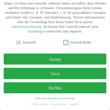
Drawing on paper
Einige von ihnen sind essenziell, während andere uns helfen, diese Website
Watercolour, pencil and ink-pen on paper
und Ihre Erfahrung zu verbessern.
Personenbezogene Daten können
14,8 x 21 cm
verarbeitet werden (z. B. IP-Adressen), z. B. für personalisierte Anzeigen
Signed
und Inhalte oder Anzeigen- und Inhaltsmessung.
Weitere Informationen
Unique from a series
über die Verwendung Ihrer Daten finden Sie in unserer
Datenschutzerklärung
.
Sie können Ihre Auswahl jederzeit unter
Contact gallery
Einstellungen
widerrufen oder anpassen.
Privacy settings
Essenziell
External Media
IMPRINT
PRIVACY POLICY
© HELGA MARIA KLOSTERFELDE | ALL RIGHTS RESERVED
Accept
Save
Decline
Individual data protection settings
Cookie details
Privacy Policy
Imprint
Privacy settings