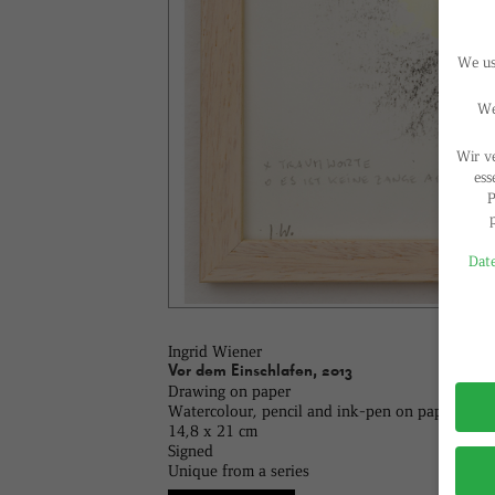
We use
We
Wir v
ess
P
Date
Privac
Ingrid Wiener
Vor dem Einschlafen, 2013
Drawing on paper
Watercolour, pencil and ink-pen on paper
14,8 x 21 cm
Signed
Unique from a series