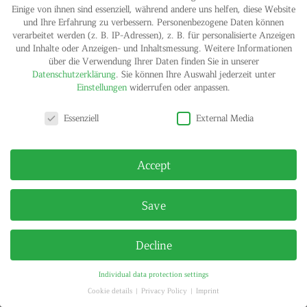
Einige von ihnen sind essenziell, während andere uns helfen, diese Website
Art Cologne 2017
und Ihre Erfahrung zu verbessern.
Personenbezogene Daten können
Oct 6, 2018
|
Exhibitions
verarbeitet werden (z. B. IP-Adressen), z. B. für personalisierte Anzeigen
und Inhalte oder Anzeigen- und Inhaltsmessung.
Weitere Informationen
April 26 to 29, 2017 Hall 11.2 / Booth B30 From top to bottom:
über die Verwendung Ihrer Daten finden Sie in unserer
Klaus vom Bruch Kleine Götterdämmerung, 1992 Rubber object
Datenschutzerklärung
.
Sie können Ihre Auswahl jederzeit unter
with chrome plated brass antenna Approx. 10 x 10 x 13 cm
Einstellungen
widerrufen oder anpassen.
Edition: 50 Klaus vom Bruch In The Future Painting Will Be a
Lower Class Phenomenon, 2010...
Privacy settings
Essenziell
External Media
IMPRINT
PRIVACY POLICY
Accept
© HELGA MARIA KLOSTERFELDE | ALL RIGHTS RESERVED
Save
Decline
Individual data protection settings
Cookie details
Privacy Policy
Imprint
Privacy settings