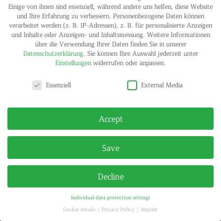
Einige von ihnen sind essenziell, während andere uns helfen, diese Website
Jürgen Drescher
und Ihre Erfahrung zu verbessern.
Personenbezogene Daten können
Aug 31, 2018
|
Exhibitions
verarbeitet werden (z. B. IP-Adressen), z. B. für personalisierte Anzeigen
und Inhalte oder Anzeigen- und Inhaltsmessung.
Weitere Informationen
February 26 to April 16, 2011 Potsdamer Str. 97, 10785 Berlin
über die Verwendung Ihrer Daten finden Sie in unserer
Starting February 26, 2011, Helga Maria Klosterfelde will show
Datenschutzerklärung
.
Sie können Ihre Auswahl jederzeit unter
three silkscreen prints by Jürgen Drescher. The presented works
Einstellungen
widerrufen oder anpassen.
mark self reflectively the tension between pursuit and idleness.
The silkscreen...
Privacy settings
Essenziell
External Media
IMPRINT
PRIVACY POLICY
Accept
© HELGA MARIA KLOSTERFELDE | ALL RIGHTS RESERVED
Save
Decline
Individual data protection settings
Cookie details
Privacy Policy
Imprint
Privacy settings