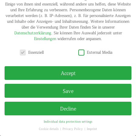
Wright
Einige von ihnen sind essenziell, während andere uns helfen, diese Website
Aug 25, 2018
|
Exhibitions
und Ihre Erfahrung zu verbessern.
Personenbezogene Daten können
verarbeitet werden (z. B. IP-Adressen), z. B. für personalisierte Anzeigen
With Mathew Antezzo, Cady Noland, Dan Peterman, Kay Rosen
und Inhalte oder Anzeigen- und Inhaltsmessung.
Weitere Informationen
July 9 to September 5, 2009 Linienstrasse 160, 10115 Berlin
über die Verwendung Ihrer Daten finden Sie in unserer
Matthew Antezzo New Government, Akwesasne Notes, 1975,
Datenschutzerklärung
.
Sie können Ihre Auswahl jederzeit unter
2002 pencil and graphite on paper 14.76 x 17.32 inches 37.5 x
Einstellungen
widerrufen oder anpassen.
44 cm Cady Noland o.T., 1994 ink...
Privacy settings
Essenziell
External Media
IMPRINT
PRIVACY POLICY
© HELGA MARIA KLOSTERFELDE | ALL RIGHTS RESERVED
Accept
Save
Decline
Individual data protection settings
Cookie details
Privacy Policy
Imprint
Privacy settings