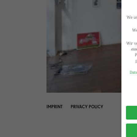
We use
We
Wir v
ess
P
Date
Privac
IMPRINT
PRIVACY POLICY