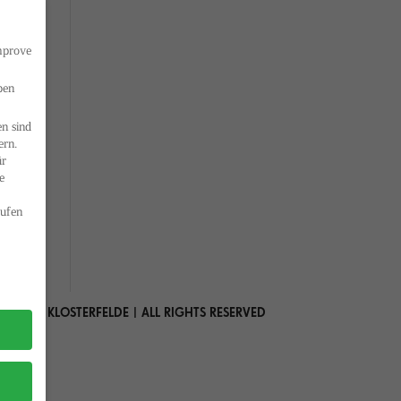
improve
ben
n sind
ern.
ür
e
ufen
 MARIA KLOSTERFELDE | ALL RIGHTS RESERVED