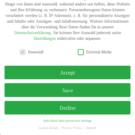
Einige von ihnen sind essenziell, während andere uns helfen, diese Website
und Ihre Erfahrung zu verbessern.
Personenbezogene Daten können
verarbeitet werden (z. B. IP-Adressen), z. B. für personalisierte Anzeigen
IMPRINT
PRIVACY POLICY
und Inhalte oder Anzeigen- und Inhaltsmessung.
Weitere Informationen
© HELGA MARIA KLOSTERFELDE | ALL RIGHTS RESERVED
über die Verwendung Ihrer Daten finden Sie in unserer
Datenschutzerklärung
.
Sie können Ihre Auswahl jederzeit unter
Einstellungen
widerrufen oder anpassen.
Privacy settings
Essenziell
External Media
Accept
Save
Decline
Individual data protection settings
Cookie details
Privacy Policy
Imprint
Privacy settings