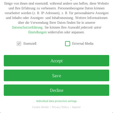
Einige von ihnen sind essenziell, während andere uns helfen, diese Website
IMPRINT
PRIVACY POLICY
© HELGA MARIA KLOSTERFELDE | ALL RIGHTS RESERVED
und Ihre Erfahrung zu verbessern.
Personenbezogene Daten können
verarbeitet werden (z. B. IP-Adressen), z. B. für personalisierte Anzeigen
und Inhalte oder Anzeigen- und Inhaltsmessung.
Weitere Informationen
über die Verwendung Ihrer Daten finden Sie in unserer
Datenschutzerklärung
.
Sie können Ihre Auswahl jederzeit unter
Einstellungen
widerrufen oder anpassen.
Privacy settings
Essenziell
External Media
Accept
Save
Decline
Individual data protection settings
Cookie details
Privacy Policy
Imprint
Privacy settings