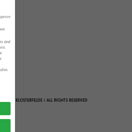
improve
ben
n sind
ern.
ür
e
ufen
 MARIA KLOSTERFELDE | ALL RIGHTS RESERVED