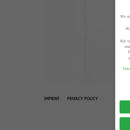
We use
We
Wir v
ess
P
Date
Privac
IMPRINT
PRIVACY POLICY