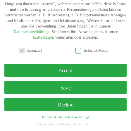
Einige von ihnen sind essenziell, während andere uns helfen, diese Website
und Ihre Erfahrung zu verbessern.
Personenbezogene Daten können
IMPRINT
PRIVACY POLICY
verarbeitet werden (z. B. IP-Adressen), z. B. für personalisierte Anzeigen
© HELGA MARIA KLOSTERFELDE | ALL RIGHTS RESERVED
und Inhalte oder Anzeigen- und Inhaltsmessung.
Weitere Informationen
über die Verwendung Ihrer Daten finden Sie in unserer
Datenschutzerklärung
.
Sie können Ihre Auswahl jederzeit unter
Einstellungen
widerrufen oder anpassen.
Privacy settings
Essenziell
External Media
Accept
Save
Decline
Individual data protection settings
Cookie details
Privacy Policy
Imprint
Privacy settings