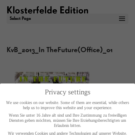
Select Page
KvB_2013_In TheFuture(Office)_01
Privacy settings
We use cookies on our website. Some of them are essential, while others
help us to improve this website and your experience.
Wenn Sie unter 16 Jahre alt sind und Ihre Zustimmung zu freiwilligen
Diensten geben möchten, müssen Sie Ihre Erziehungsberechtigten um
Erlaubnis bitten.
Wir verwenden Cookies und andere Technologien auf unserer Website.