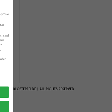
improve
ben
n sind
ern.
ür
e
ufen
 MARIA KLOSTERFELDE | ALL RIGHTS RESERVED