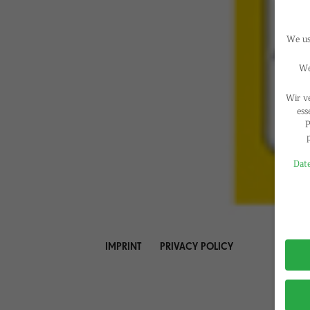
We use
We
Wir v
ess
P
Date
Privac
IMPRINT
PRIVACY POLICY