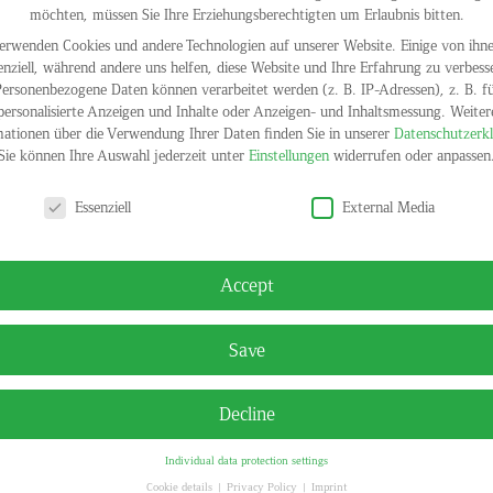
möchten, müssen Sie Ihre Erziehungsberechtigten um Erlaubnis bitten.
erwenden Cookies und andere Technologien auf unserer Website. Einige von ihne
Zigarette, 2012
enziell, während andere uns helfen, diese Website und Ihre Erfahrung zu verbess
Tobias Buche
ersonenbezogene Daten können verarbeitet werden (z. B. IP-Adressen), z. B. f
personalisierte Anzeigen und Inhalte oder Anzeigen- und Inhaltsmessung.
Weiter
ationen über die Verwendung Ihrer Daten finden Sie in unserer
Datenschutzerk
Sie können Ihre Auswahl jederzeit unter
Einstellungen
widerrufen oder anpassen
y settings
Essenziell
External Media
Accept
Save
Decline
Individual data protection settings
© HELGA
Cookie details
Privacy Policy
Imprint