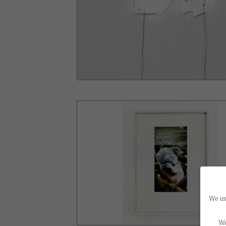
We us
We