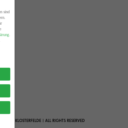
n sind
ern.
ür
e
lärung
.
.
 MARIA KLOSTERFELDE | ALL RIGHTS RESERVED