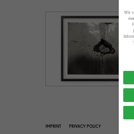
Wir v
ess
P
Inform
Privac
IMPRINT
PRIVACY POLICY