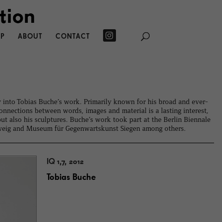
P
ABOUT
CONTACT
y into Tobias Buche’s work. Primarily known for his broad and ever-
nnections between words, images and material is a lasting interest,
ut also his sculptures. Buche’s work took part at the Berlin Biennale
eig and Museum für Gegenwartskunst Siegen among others.
IQ 1,7, 2012
Tobias Buche