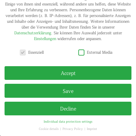
Einige von ihnen sind essenziell, während andere uns helfen, diese Website
und Ihre Erfahrung zu verbessern.
Personenbezogene Daten können
verarbeitet werden (z. B. IP-Adressen), z. B. für personalisierte Anzeigen
und Inhalte oder Anzeigen- und Inhaltsmessung.
Weitere Informationen
IMPRINT
PRIVACY POLICY
über die Verwendung Ihrer Daten finden Sie in unserer
© HELGA MARIA KLOSTERFELDE | ALL RIGHTS RESERVED
Datenschutzerklärung
.
Sie können Ihre Auswahl jederzeit unter
Einstellungen
widerrufen oder anpassen.
Privacy settings
Essenziell
External Media
Accept
Save
Decline
Individual data protection settings
Cookie details
Privacy Policy
Imprint
Privacy settings