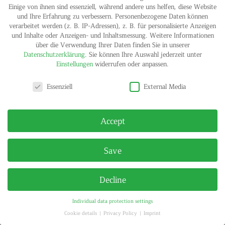
Einige von ihnen sind essenziell, während andere uns helfen, diese Website
und Ihre Erfahrung zu verbessern.
Personenbezogene Daten können
verarbeitet werden (z. B. IP-Adressen), z. B. für personalisierte Anzeigen
und Inhalte oder Anzeigen- und Inhaltsmessung.
Weitere Informationen
über die Verwendung Ihrer Daten finden Sie in unserer
Datenschutzerklärung
.
Sie können Ihre Auswahl jederzeit unter
Einstellungen
widerrufen oder anpassen.
Privacy settings
IMPRINT
PRIVACY POLICY
Essenziell
External Media
© HELGA MARIA KLOSTERFELDE | ALL RIGHTS RESERVED
Accept
Save
Decline
Individual data protection settings
Cookie details
Privacy Policy
Imprint
Privacy settings