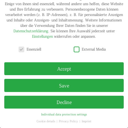
Einige von ihnen sind essenziell, während andere uns helfen, diese Website
und Ihre Erfahrung zu verbessern.
Personenbezogene Daten können
verarbeitet werden (z. B. IP-Adressen), z. B. für personalisierte Anzeigen
und Inhalte oder Anzeigen- und Inhaltsmessung.
Weitere Informationen
über die Verwendung Ihrer Daten finden Sie in unserer
IMPRINT
PRIVACY POLICY
Datenschutzerklärung
.
Sie können Ihre Auswahl jederzeit unter
© HELGA MARIA KLOSTERFELDE | ALL RIGHTS RESERVED
Einstellungen
widerrufen oder anpassen.
Privacy settings
Essenziell
External Media
Accept
Save
Decline
Individual data protection settings
Cookie details
Privacy Policy
Imprint
Privacy settings