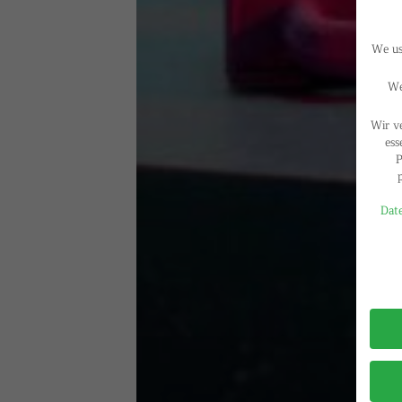
We use
We
Wir v
ess
P
Date
Privac