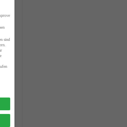
improve
ben
n sind
ern.
ür
e
ufen