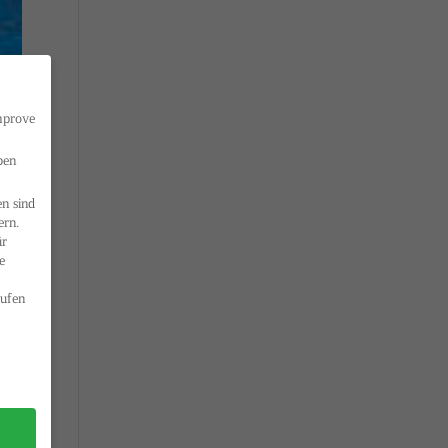
improve
ben
n sind
ern.
ür
e
ufen