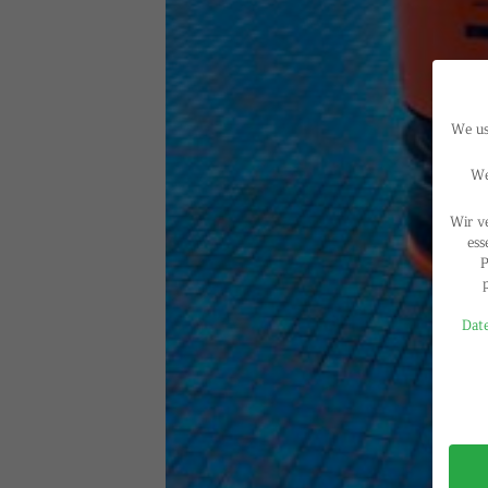
We use
We
Wir v
ess
P
Date
Privac