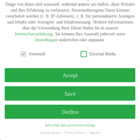
Einige von ihnen sind essenziell, während andere uns helfen, diese Website
und Ihre Erfahrung zu verbessern.
Personenbezogene Daten können
verarbeitet werden (z. B. IP-Adressen), z. B. für personalisierte Anzeigen
und Inhalte oder Anzeigen- und Inhaltsmessung.
Weitere Informationen
über die Verwendung Ihrer Daten finden Sie in unserer
Datenschutzerklärung
.
Sie können Ihre Auswahl jederzeit unter
Einstellungen
widerrufen oder anpassen.
IMPRINT
PRIVACY POLICY
© HELGA MARIA KLOSTERFELDE | ALL RIGHTS RESERVED
Privacy settings
Essenziell
External Media
Accept
Save
Decline
Individual data protection settings
Cookie details
Privacy Policy
Imprint
Privacy settings