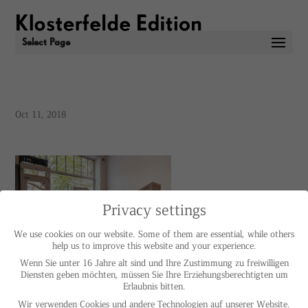
Select Page
Oct 11, 2018
Privacy settings
We use cookies on our website. Some of them are essential, while others
help us to improve this website and your experience.
Wenn Sie unter 16 Jahre alt sind und Ihre Zustimmung zu freiwilligen
Diensten geben möchten, müssen Sie Ihre Erziehungsberechtigten um
Erlaubnis bitten.
IMPRINT
PRIVACY POLICY
Wir verwenden Cookies und andere Technologien auf unserer Website.
© HELGA MARIA KLOSTERFELDE | ALL RIGHTS RESERVED