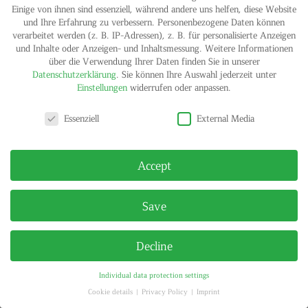
Einige von ihnen sind essenziell, während andere uns helfen, diese Website
und Ihre Erfahrung zu verbessern.
Personenbezogene Daten können
verarbeitet werden (z. B. IP-Adressen), z. B. für personalisierte Anzeigen
und Inhalte oder Anzeigen- und Inhaltsmessung.
Weitere Informationen
über die Verwendung Ihrer Daten finden Sie in unserer
Datenschutzerklärung
.
Sie können Ihre Auswahl jederzeit unter
Einstellungen
widerrufen oder anpassen.
Privacy settings
IMPRINT
PRIVACY POLICY
Essenziell
External Media
© HELGA MARIA KLOSTERFELDE | ALL RIGHTS RESERVED
Accept
Save
Decline
Individual data protection settings
Cookie details
Privacy Policy
Imprint
Privacy settings