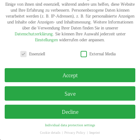
Einige von ihnen sind essenziell, während andere uns helfen, diese Website
und Ihre Erfahrung zu verbessern.
Personenbezogene Daten können
verarbeitet werden (z. B. IP-Adressen), z. B. für personalisierte Anzeigen
und Inhalte oder Anzeigen- und Inhaltsmessung.
Weitere Informationen
über die Verwendung Ihrer Daten finden Sie in unserer
Datenschutzerklärung
.
Sie können Ihre Auswahl jederzeit unter
Einstellungen
widerrufen oder anpassen.
Privacy settings
IMPRINT
PRIVACY POLICY
Essenziell
External Media
© HELGA MARIA KLOSTERFELDE | ALL RIGHTS RESERVED
Accept
Save
Decline
Individual data protection settings
Cookie details
Privacy Policy
Imprint
Privacy settings