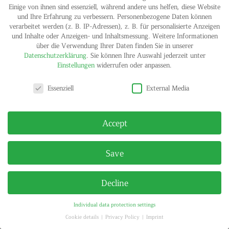
Einige von ihnen sind essenziell, während andere uns helfen, diese Website
und Ihre Erfahrung zu verbessern.
Personenbezogene Daten können
verarbeitet werden (z. B. IP-Adressen), z. B. für personalisierte Anzeigen
IMPRINT
PRIVACY POLICY
und Inhalte oder Anzeigen- und Inhaltsmessung.
Weitere Informationen
© HELGA MARIA KLOSTERFELDE | ALL RIGHTS RESERVED
über die Verwendung Ihrer Daten finden Sie in unserer
Datenschutzerklärung
.
Sie können Ihre Auswahl jederzeit unter
Einstellungen
widerrufen oder anpassen.
Privacy settings
Essenziell
External Media
Accept
Save
Decline
Individual data protection settings
Cookie details
Privacy Policy
Imprint
Privacy settings