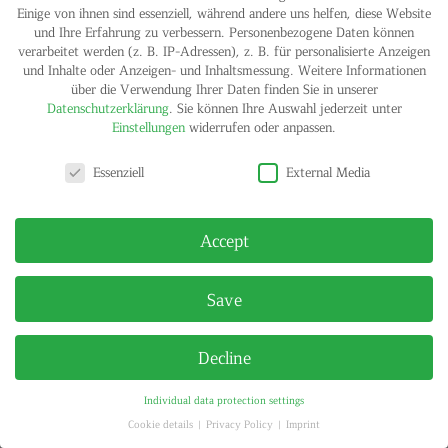
Einige von ihnen sind essenziell, während andere uns helfen, diese Website
und Ihre Erfahrung zu verbessern.
Personenbezogene Daten können
verarbeitet werden (z. B. IP-Adressen), z. B. für personalisierte Anzeigen
und Inhalte oder Anzeigen- und Inhaltsmessung.
Weitere Informationen
über die Verwendung Ihrer Daten finden Sie in unserer
Datenschutzerklärung
.
Sie können Ihre Auswahl jederzeit unter
Einstellungen
widerrufen oder anpassen.
Privacy settings
IMPRINT
PRIVACY POLICY
Essenziell
External Media
© HELGA MARIA KLOSTERFELDE | ALL RIGHTS RESERVED
Accept
Save
Decline
Individual data protection settings
Cookie details
Privacy Policy
Imprint
Privacy settings