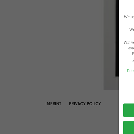
We use
We
Wir v
ess
P
Date
Privac
IMPRINT
PRIVACY POLICY