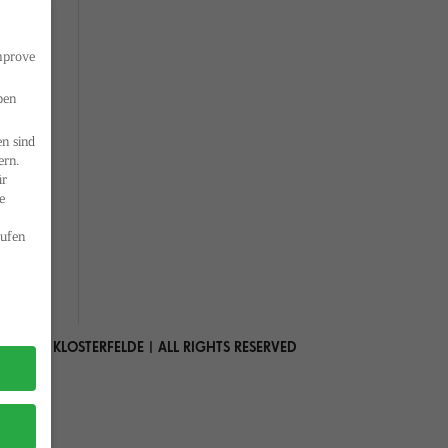
improve
ben
n sind
ern.
ür
e
ufen
 MARIA KLOSTERFELDE | ALL RIGHTS RESERVED