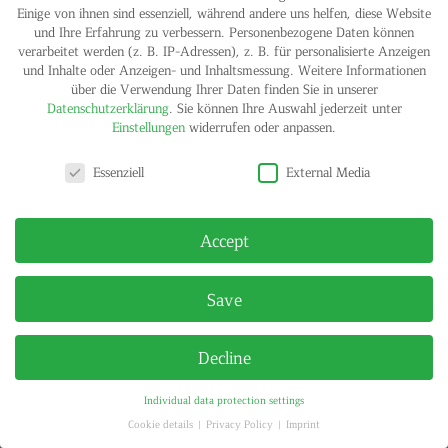
Einige von ihnen sind essenziell, während andere uns helfen, diese Website
und Ihre Erfahrung zu verbessern.
Personenbezogene Daten können
verarbeitet werden (z. B. IP-Adressen), z. B. für personalisierte Anzeigen
und Inhalte oder Anzeigen- und Inhaltsmessung.
Weitere Informationen
über die Verwendung Ihrer Daten finden Sie in unserer
Datenschutzerklärung
.
Sie können Ihre Auswahl jederzeit unter
Einstellungen
widerrufen oder anpassen.
Privacy settings
IMPRINT
PRIVACY POLICY
Essenziell
External Media
© HELGA MARIA KLOSTERFELDE | ALL RIGHTS RESERVED
Accept
Save
Decline
Individual data protection settings
Cookie details
Privacy Policy
Imprint
Privacy settings