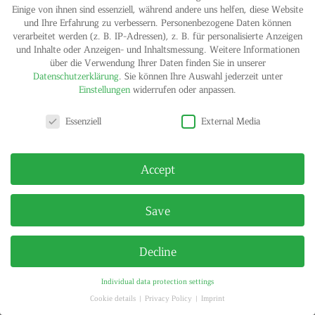
Einige von ihnen sind essenziell, während andere uns helfen, diese Website
und Ihre Erfahrung zu verbessern.
Personenbezogene Daten können
verarbeitet werden (z. B. IP-Adressen), z. B. für personalisierte Anzeigen
und Inhalte oder Anzeigen- und Inhaltsmessung.
Weitere Informationen
über die Verwendung Ihrer Daten finden Sie in unserer
Datenschutzerklärung
.
Sie können Ihre Auswahl jederzeit unter
Einstellungen
widerrufen oder anpassen.
Privacy settings
IMPRINT
PRIVACY POLICY
Essenziell
External Media
© HELGA MARIA KLOSTERFELDE | ALL RIGHTS RESERVED
Accept
Save
Decline
Individual data protection settings
Cookie details
Privacy Policy
Imprint
Privacy settings