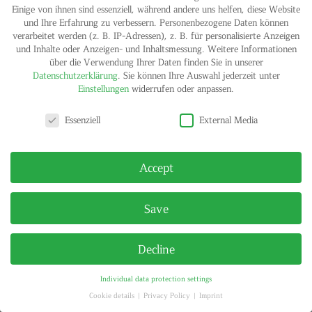
Einige von ihnen sind essenziell, während andere uns helfen, diese Website
und Ihre Erfahrung zu verbessern.
Personenbezogene Daten können
verarbeitet werden (z. B. IP-Adressen), z. B. für personalisierte Anzeigen
und Inhalte oder Anzeigen- und Inhaltsmessung.
Weitere Informationen
IMPRINT
PRIVACY POLICY
über die Verwendung Ihrer Daten finden Sie in unserer
© HELGA MARIA KLOSTERFELDE | ALL RIGHTS RESERVED
Datenschutzerklärung
.
Sie können Ihre Auswahl jederzeit unter
Einstellungen
widerrufen oder anpassen.
Privacy settings
Essenziell
External Media
Accept
Save
Decline
Individual data protection settings
Cookie details
Privacy Policy
Imprint
Privacy settings