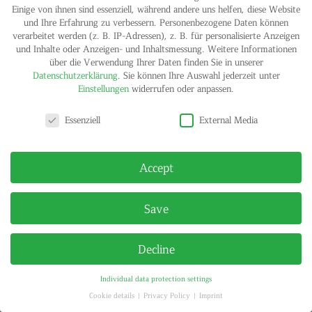
Einige von ihnen sind essenziell, während andere uns helfen, diese Website
und Ihre Erfahrung zu verbessern.
Personenbezogene Daten können
verarbeitet werden (z. B. IP-Adressen), z. B. für personalisierte Anzeigen
und Inhalte oder Anzeigen- und Inhaltsmessung.
Weitere Informationen
über die Verwendung Ihrer Daten finden Sie in unserer
IMPRINT
PRIVACY POLICY
Datenschutzerklärung
.
Sie können Ihre Auswahl jederzeit unter
© HELGA MARIA KLOSTERFELDE | ALL RIGHTS RESERVED
Einstellungen
widerrufen oder anpassen.
Privacy settings
Essenziell
External Media
Accept
Save
Decline
Individual data protection settings
Cookie details
Privacy Policy
Imprint
Privacy settings