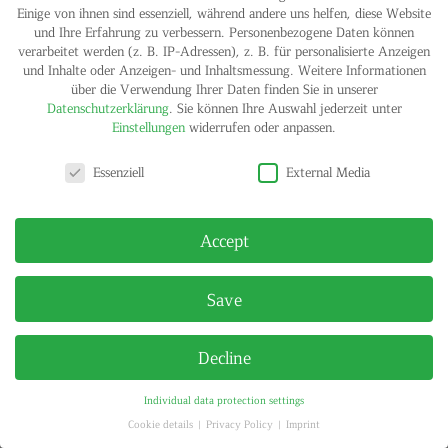
Einige von ihnen sind essenziell, während andere uns helfen, diese Website
und Ihre Erfahrung zu verbessern.
Personenbezogene Daten können
verarbeitet werden (z. B. IP-Adressen), z. B. für personalisierte Anzeigen
und Inhalte oder Anzeigen- und Inhaltsmessung.
Weitere Informationen
über die Verwendung Ihrer Daten finden Sie in unserer
Datenschutzerklärung
.
Sie können Ihre Auswahl jederzeit unter
Einstellungen
widerrufen oder anpassen.
Privacy settings
IMPRINT
PRIVACY POLICY
Essenziell
External Media
© HELGA MARIA KLOSTERFELDE | ALL RIGHTS RESERVED
Accept
Save
Decline
Individual data protection settings
Cookie details
Privacy Policy
Imprint
Privacy settings