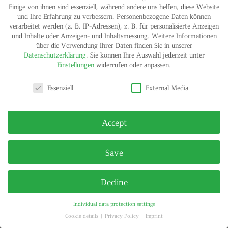
Einige von ihnen sind essenziell, während andere uns helfen, diese Website
und Ihre Erfahrung zu verbessern.
Personenbezogene Daten können
IMPRINT
PRIVACY POLICY
verarbeitet werden (z. B. IP-Adressen), z. B. für personalisierte Anzeigen
© HELGA MARIA KLOSTERFELDE | ALL RIGHTS RESERVED
und Inhalte oder Anzeigen- und Inhaltsmessung.
Weitere Informationen
über die Verwendung Ihrer Daten finden Sie in unserer
Datenschutzerklärung
.
Sie können Ihre Auswahl jederzeit unter
Einstellungen
widerrufen oder anpassen.
Privacy settings
Essenziell
External Media
Accept
Save
Decline
Individual data protection settings
Cookie details
Privacy Policy
Imprint
Privacy settings