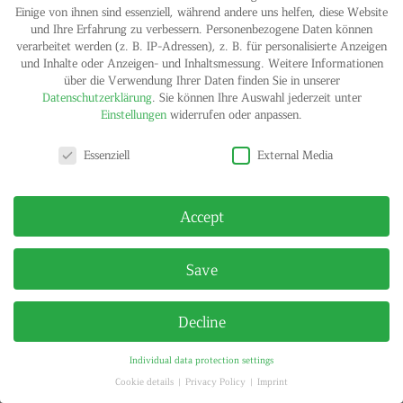
Einige von ihnen sind essenziell, während andere uns helfen, diese Website
und Ihre Erfahrung zu verbessern.
Personenbezogene Daten können
verarbeitet werden (z. B. IP-Adressen), z. B. für personalisierte Anzeigen
und Inhalte oder Anzeigen- und Inhaltsmessung.
Weitere Informationen
IMPRINT
PRIVACY POLICY
über die Verwendung Ihrer Daten finden Sie in unserer
© HELGA MARIA KLOSTERFELDE | ALL RIGHTS RESERVED
Datenschutzerklärung
.
Sie können Ihre Auswahl jederzeit unter
Einstellungen
widerrufen oder anpassen.
Privacy settings
Essenziell
External Media
Accept
Save
Decline
Individual data protection settings
Cookie details
Privacy Policy
Imprint
Privacy settings