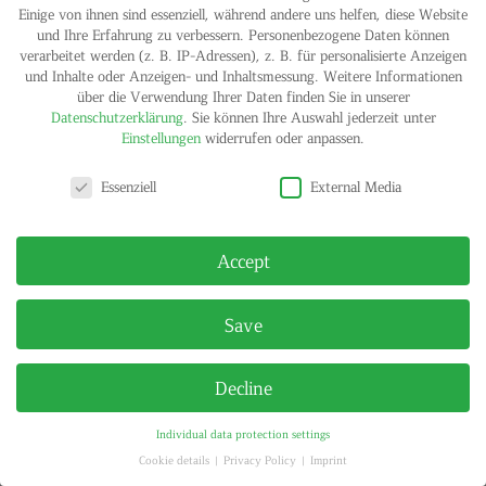
Einige von ihnen sind essenziell, während andere uns helfen, diese Website
und Ihre Erfahrung zu verbessern.
Personenbezogene Daten können
IMPRINT
PRIVACY POLICY
verarbeitet werden (z. B. IP-Adressen), z. B. für personalisierte Anzeigen
© HELGA MARIA KLOSTERFELDE | ALL RIGHTS RESERVED
und Inhalte oder Anzeigen- und Inhaltsmessung.
Weitere Informationen
über die Verwendung Ihrer Daten finden Sie in unserer
Datenschutzerklärung
.
Sie können Ihre Auswahl jederzeit unter
Einstellungen
widerrufen oder anpassen.
Privacy settings
Essenziell
External Media
Accept
Save
Decline
Individual data protection settings
Cookie details
Privacy Policy
Imprint
Privacy settings