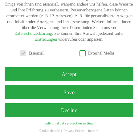
Einige von ihnen sind essenziell, während andere uns helfen, diese Website
und Ihre Erfahrung zu verbessern.
Personenbezogene Daten können
verarbeitet werden (z. B. IP-Adressen), z. B. für personalisierte Anzeigen
und Inhalte oder Anzeigen- und Inhaltsmessung.
Weitere Informationen
über die Verwendung Ihrer Daten finden Sie in unserer
Datenschutzerklärung
.
Sie können Ihre Auswahl jederzeit unter
Einstellungen
widerrufen oder anpassen.
Privacy settings
IMPRINT
PRIVACY POLICY
Essenziell
External Media
© HELGA MARIA KLOSTERFELDE | ALL RIGHTS RESERVED
Accept
Save
Decline
Individual data protection settings
Cookie details
Privacy Policy
Imprint
Privacy settings