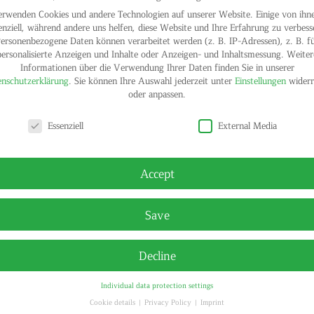
erwenden Cookies und andere Technologien auf unserer Website. Einige von ihne
enziell, während andere uns helfen, diese Website und Ihre Erfahrung zu verbess
ersonenbezogene Daten können verarbeitet werden (z. B. IP-Adressen), z. B. f
personalisierte Anzeigen und Inhalte oder Anzeigen- und Inhaltsmessung.
Weiter
Informationen über die Verwendung Ihrer Daten finden Sie in unserer
nschutzerklärung
.
Sie können Ihre Auswahl jederzeit unter
Einstellungen
widerr
oder anpassen.
y settings
Essenziell
External Media
Accept
Save
Decline
Individual data protection settings
© HELGA
Cookie details
Privacy Policy
Imprint