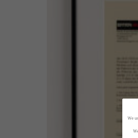
We use
We