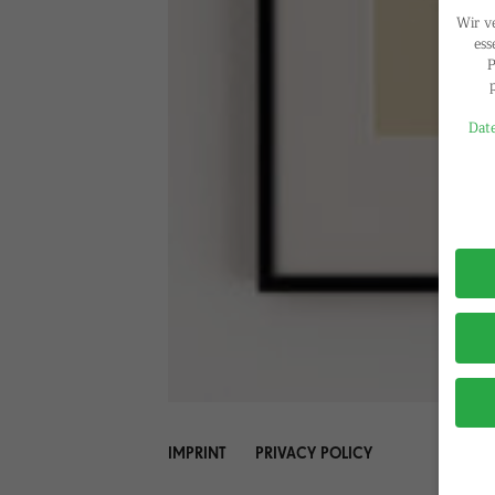
Wir v
ess
P
Date
Privac
IMPRINT
PRIVACY POLICY