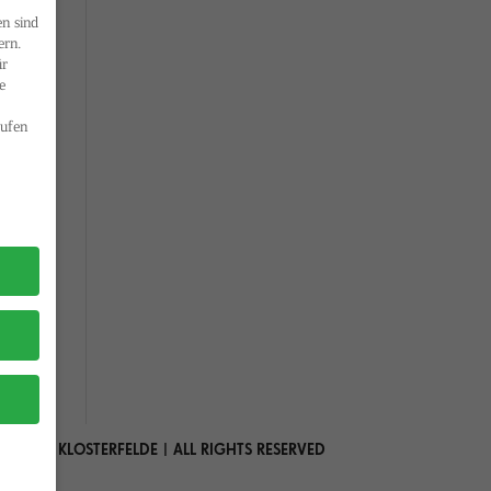
n sind
ern.
ür
e
ufen
 MARIA KLOSTERFELDE | ALL RIGHTS RESERVED