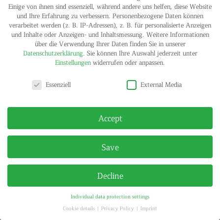
Einige von ihnen sind essenziell, während andere uns helfen, diese Website
und Ihre Erfahrung zu verbessern.
Personenbezogene Daten können
verarbeitet werden (z. B. IP-Adressen), z. B. für personalisierte Anzeigen
und Inhalte oder Anzeigen- und Inhaltsmessung.
Weitere Informationen
IMPRINT
PRIVACY POLICY
über die Verwendung Ihrer Daten finden Sie in unserer
© HELGA MARIA KLOSTERFELDE | ALL RIGHTS RESERVED
Datenschutzerklärung
.
Sie können Ihre Auswahl jederzeit unter
Einstellungen
widerrufen oder anpassen.
Privacy settings
Essenziell
External Media
Accept
Save
Decline
Individual data protection settings
Cookie details
Privacy Policy
Imprint
Privacy settings