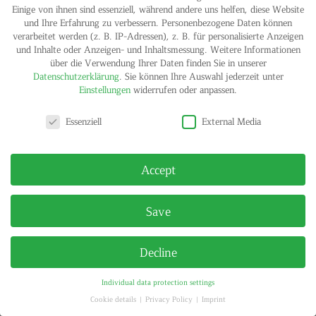
Einige von ihnen sind essenziell, während andere uns helfen, diese Website
und Ihre Erfahrung zu verbessern.
Personenbezogene Daten können
verarbeitet werden (z. B. IP-Adressen), z. B. für personalisierte Anzeigen
und Inhalte oder Anzeigen- und Inhaltsmessung.
Weitere Informationen
über die Verwendung Ihrer Daten finden Sie in unserer
Datenschutzerklärung
.
Sie können Ihre Auswahl jederzeit unter
Einstellungen
widerrufen oder anpassen.
Privacy settings
IMPRINT
PRIVACY POLICY
Essenziell
External Media
© HELGA MARIA KLOSTERFELDE | ALL RIGHTS RESERVED
Accept
Save
Decline
Individual data protection settings
Cookie details
Privacy Policy
Imprint
Privacy settings