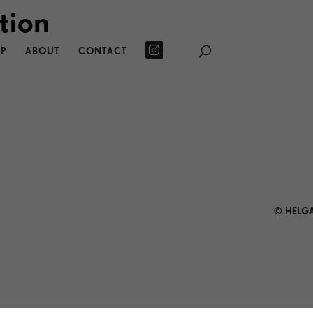
P
ABOUT
CONTACT
© HELGA