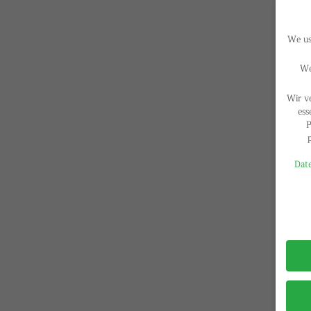
We use
We
Wir v
ess
P
Date
Privac