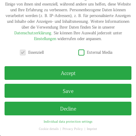
Einige von ihnen sind essenziell, während andere uns helfen, diese Website
und Ihre Erfahrung zu verbessern.
Personenbezogene Daten können
verarbeitet werden (z. B. IP-Adressen), z. B. für personalisierte Anzeigen
IMPRINT
PRIVACY POLICY
und Inhalte oder Anzeigen- und Inhaltsmessung.
Weitere Informationen
© HELGA MARIA KLOSTERFELDE | ALL RIGHTS RESERVED
über die Verwendung Ihrer Daten finden Sie in unserer
Datenschutzerklärung
.
Sie können Ihre Auswahl jederzeit unter
Einstellungen
widerrufen oder anpassen.
Privacy settings
Essenziell
External Media
Accept
Save
Decline
Individual data protection settings
Cookie details
Privacy Policy
Imprint
Privacy settings