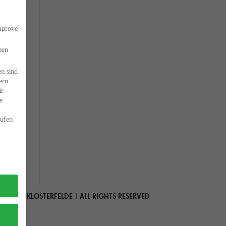
improve
ben
n sind
ern.
ür
e
ufen
 MARIA KLOSTERFELDE | ALL RIGHTS RESERVED