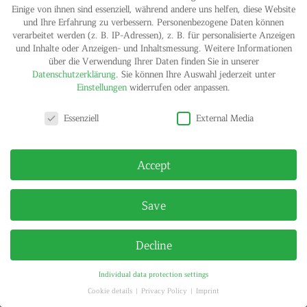
Einige von ihnen sind essenziell, während andere uns helfen, diese Website
und Ihre Erfahrung zu verbessern.
Personenbezogene Daten können
verarbeitet werden (z. B. IP-Adressen), z. B. für personalisierte Anzeigen
und Inhalte oder Anzeigen- und Inhaltsmessung.
Weitere Informationen
über die Verwendung Ihrer Daten finden Sie in unserer
IMPRINT
PRIVACY POLICY
Datenschutzerklärung
.
Sie können Ihre Auswahl jederzeit unter
© HELGA MARIA KLOSTERFELDE | ALL RIGHTS RESERVED
Einstellungen
widerrufen oder anpassen.
Privacy settings
Essenziell
External Media
Accept
Save
Decline
Individual data protection settings
Cookie details
Privacy Policy
Imprint
Privacy settings