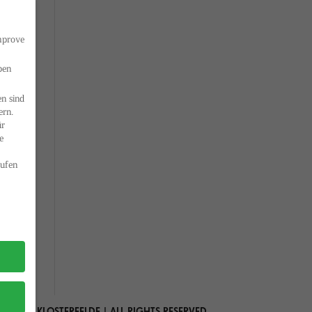
improve
ben
n sind
ern.
ür
e
ufen
 MARIA KLOSTERFELDE | ALL RIGHTS RESERVED