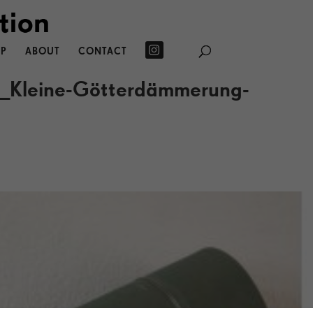
P
ABOUT
CONTACT
B_Kleine-Götterdämmerung-