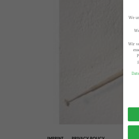
We use
We
Wir v
ess
P
Date
Privac
IMPRINT
PRIVACY POLICY