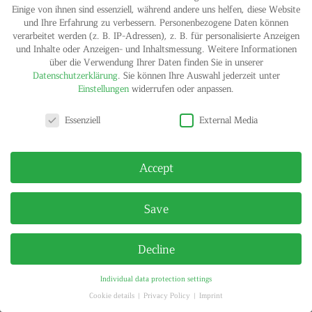
Einige von ihnen sind essenziell, während andere uns helfen, diese Website
und Ihre Erfahrung zu verbessern.
Personenbezogene Daten können
IMPRINT
PRIVACY POLICY
verarbeitet werden (z. B. IP-Adressen), z. B. für personalisierte Anzeigen
© HELGA MARIA KLOSTERFELDE | ALL RIGHTS RESERVED
und Inhalte oder Anzeigen- und Inhaltsmessung.
Weitere Informationen
über die Verwendung Ihrer Daten finden Sie in unserer
Datenschutzerklärung
.
Sie können Ihre Auswahl jederzeit unter
Einstellungen
widerrufen oder anpassen.
Privacy settings
Essenziell
External Media
Accept
Save
Decline
Individual data protection settings
Cookie details
Privacy Policy
Imprint
Privacy settings